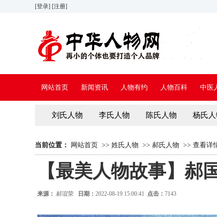
[登录]
[注册]
网站首页
新闻资讯
人物有约
人物百科
中医
刘氏人物
李氏人物
陈氏人物
杨氏人
当前位置：
网站首页
>>
姓氏人物
>>
郝氏人物
>>
查看详
【最美人物故事】郝
来源：
郝谊荣
日期：
2022-08-19 15:00:41
点击：
7143