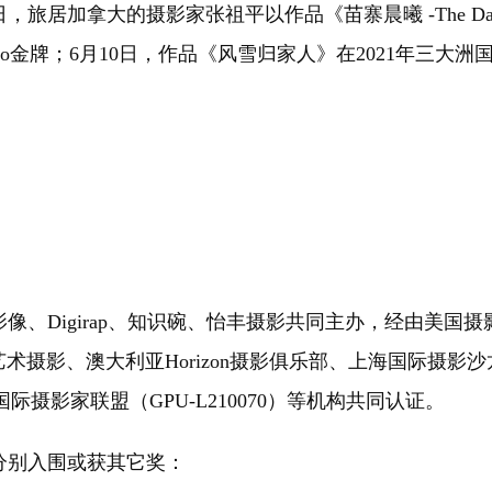
日，旅居加拿大的摄影家张祖平以作品《苗寨晨曦 -The Dawn o
vo金牌；6月10日，作品《风雪归家人》在2021年三大洲
igirap、知识碗、怡丰摄影共同主办，经由美国摄影学会（
觉艺术摄影、澳大利亚Horizon摄影俱乐部、上海国际摄影沙龙(Shanghai 
、国际摄影家联盟（GPU-L210070）等机构共同认证。
分别入围或获其它奖：