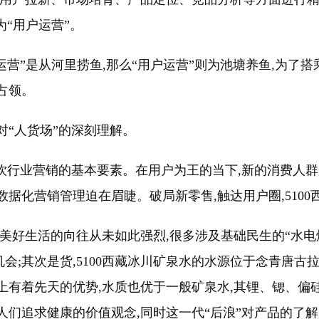
为“用户运营”。
运营”是从河里捞鱼,那么“用户运营”则为池塘养鱼,为了
占领。
对“人货场”的深刻理解。
水饮行业营销的基本要素。在用户为王的当下,新的消费人
据化营销管理迫在眉睫。破局新零售,触达用户圈,5100
质美好生活的向往从未如此强烈,很多涉及基础民生的“水电
会;其次是货,5100西藏冰川矿泉水的水源位于念青唐古拉
上有着先天的优势,水质也优于一般矿泉水,其锂、锶、偏
们追求健康的价值观念,同时这一代“后浪”对产品的了解越