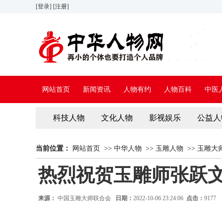
[登录]
[注册]
网站首页
新闻资讯
人物有约
人物百科
中医
科技人物
文化人物
影视娱乐
公益人
当前位置：
网站首页
>>
中华人物
>>
玉雕人物
>>
玉雕大
热烈祝贺玉雕师张跃
来源：
中国玉雕大师联合会
日期：
2022-10-06 23:24:06
点击：
9177