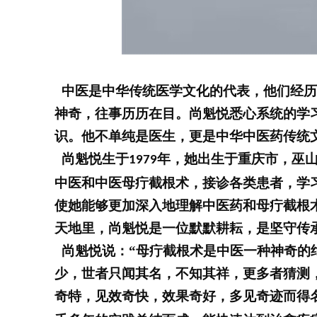
中医是中华传统医学文化的代表，他们经历
神奇，往事历历在目。尚魁悦悉心系统的学
识。
他不单纯是医生，更是中华中医药传统
尚魁悦生于
年，她出生于重庆市，巫
1979
中医
和中医
母疔截根术，接诊各类患者，学
使
她能够更加深入地理解
中医药和
母疔截根
天地里，
尚魁悦
是一位默默耕耘，是坚守传
尚魁悦说：
“母疔截根术是中医一种神奇的
少，世者只闻其名，不知其祥，更多者猜测
奇特，见效奇快，效果奇好，多见奇迹而得