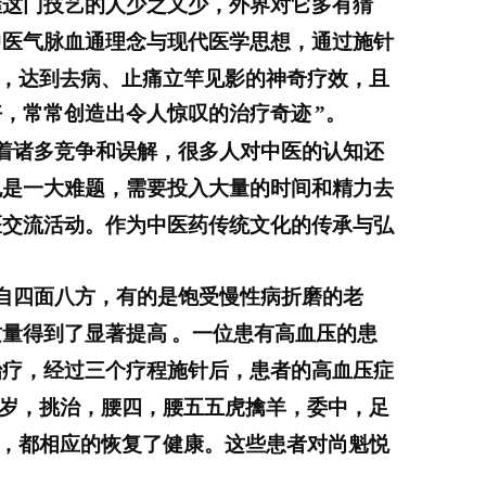
握这门技艺的人少之又少，外界对它多有猜
中医气脉血通理念与现代医学思想，通过施针
，达到去病、止痛立竿见影的神奇疗效，且
好，常常创造出令人惊叹的治疗奇迹
”
。
着诸多竞争和误解，很多人对中医的认知还
也是一大难题，需要投入大量的时间和精力去
医交流活动
。作为中医药传统文化的传承与弘
自四面八方，有的是饱受慢性病折磨的老
质量得到了显著提高
。一位患有高血压的患
治疗，经过三个疗程施针后，患者的高血压症
岁，挑治，腰四，腰五五虎擒羊，委中，足
，都相应的恢复了健康。
这
些
患者对尚魁悦