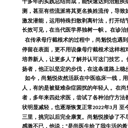
千多年的实践总结而成，能快速达到治愈疾
测，甚至有些流派将其更名换姓流传，导致
激发潜能，运用特殊扫散剥离针法，打开结
长效可见，在当代医学界独树一帜
。在诊治
在传承母疔截根术的过程中，尚魁悦也遇到
停留在表面，更不用说像母疔截根术这样相
培养新人，让更多人了解并认可这门技艺
。
扬者，他正以坚定的步伐，在这条道路上稳
如今，尚魁悦依然活跃在中医临床一线，用
人，有的是被疑难杂症困扰的年轻人
。在尚
者，多年来四处求医，尝试了各种治疗方法
状明显减轻，也逐渐恢复正常
年
月 至
2022
3
三里，挑完以后完全康复。尚魁悦接诊了不
感激不已，他说：
是尚医生给了我生活的希
“