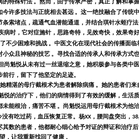
病的特殊针法
。然而，由于传承严密，真正了解和掌
如今许多技法与正统相去甚远
。这一绝技融合了传统
节条索堵点，疏通气血潜能通道，并结合琪针水蛭疗法
疾病时，它对症
施针，思路奇特，见效奇快，效果奇
了不少困难和挑战
。中医文化在现代社会的传播面临
对小众且神秘的技艺
。寻找合适的传承人和传承方式
但尚魁悦从未有过一丝退缩之意，她积极参与各类中
步前行，留下了他坚定的足迹。
她精湛的母疔截根术为患者解除病痛
。她的患者们来
魁悦的治疗下，他们的病情得到了有效的缓解，生活
都未能根治，痛苦不堪
。尚魁悦运用母疔截根术为他
今没有吃过药，血压恢复正常。
杨
，腰间盘突出，
XX
38
尽其数的患者，他都耐心细心给予对证的辩证和治疗后
望，让我重
新找回了健康
。