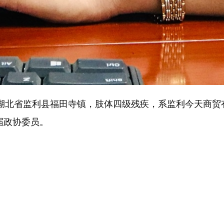
于湖北省监利县福田寺镇，肢体四级残疾，系监利今天商
届政协委员。